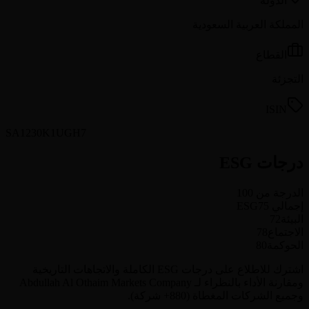
الدولة
المملكة العربية السعودية
القطاع
التجزئة
ISIN
SA1230K1UGH7
درجات ESG
الدرجة من 100
إجمالي ESG
75
البيئة
72
الاجتماع
78
الحوكمة
80
اشترك للاطلاع على درجات ESG الكاملة والاتجاهات التاريخية
ومقارنة الأداء بالنظراء لـ Abdullah Al Othaim Markets Company
وجميع الشركات المغطاة (880+ شركة).