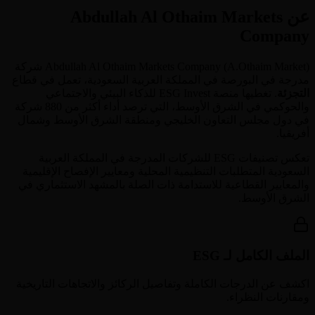
عن Abdullah Al Othaim Markets
Company
A.Othaim Market
(
Abdullah Al Othaim Markets Company
) شركة
مدرجة في البورصة في
المملكة العربية السعودية
، تعمل في قطاع
التجزئة
. تغطيها منصة ESG Invest للذكاء البيئي والاجتماعي
والحوكمي في الشرق الأوسط، التي ترصد أداء أكثر من 880 شركة
في دول مجلس التعاون الخليجي ومنطقة الشرق الأوسط وشمال
أفريقيا.
تعكس تصنيفات ESG للشركات المدرجة في
المملكة العربية
السعودية
المتطلبات التنظيمية المحلية ومعايير الإفصاح الإقليمية
والمعايير القطاعية للاستدامة ذات الصلة بالمشهد الاستثماري في
الشرق الأوسط.
الملف الكامل لـ ESG
اكشف عن الدرجات الكاملة وتفاصيل الركائز والاتجاهات التاريخية
ومقارنات النظراء.