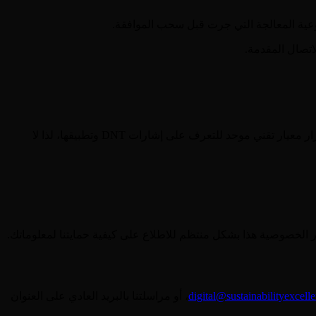
عية المعالجة التي جرت قبل سحب الموافقة.
اتصال المقدمة.
تتضمن معظم متصفحات الويب وبعض تطبيقات الهواتف المحمولة ميزة "عدم التتبع" (DNT) التي يمكنك تفعيلها. في هذه المرحلة، لم يتم إقرار معيار تقني موحد للتعرف على إشارات DNT وتطبيقها، لذا لا
 الخصوصية هذا بشكل منتظم للاطلاع على كيفية حمايتنا لمعلوماتك.
digital@sustainabilityexcel
، أو مراسلتنا بالبريد العادي على العنوان