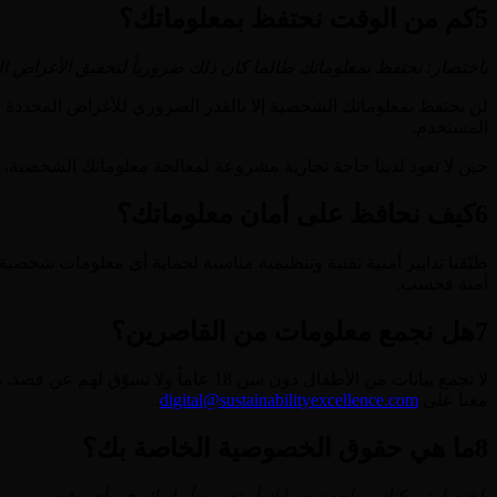
5
كم من الوقت نحتفظ بمعلوماتك؟
باختصار: نحتفظ بمعلوماتك طالما كان ذلك ضرورياً لتحقيق الأغراض 
المستخدم.
حين لا تعود لدينا حاجة تجارية مشروعة لمعالجة معلوماتك الشخصية، سن
6
كيف نحافظ على أمان معلوماتك؟
آمنة فحسب.
7
هل نجمع معلومات من القاصرين؟
معنا على
digital@sustainabilityexcellence.com
.
8
ما هي حقوق الخصوصية الخاصة بك؟
باختصار: يمكنك مراجعة حسابك أو تغييره أو إنهائه في أي وقت.