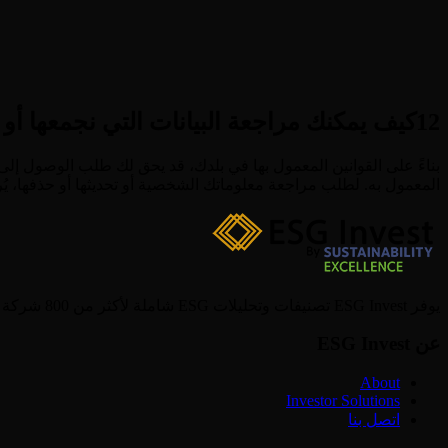
12
كيف يمكنك مراجعة البيانات التي نجمعها أو ت
بناءً على القوانين المعمول بها في بلدك، قد يحق لك طلب الوصول إل
المعمول به. لطلب مراجعة معلوماتك الشخصية أو تحديثها أو حذفها، ي
يوفر ESG Invest تصنيفات وتحليلات ESG شاملة لأكثر من 800 شركة مدرجة في الشرق الأوسط، مما يساعد المستثمرين على اتخاذ قرارات استثمارية مستدامة.
عن ESG Invest
About
Investor Solutions
اتصل بنا