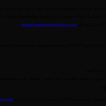
خصية، يحق لك سحب موافقتك في أي وقت، دون أن يؤثر ذلك على مشرو
و تغييرها أو إنهاء حسابك، يمكنك التواصل معنا باستخدام معلومات ال
مكنك مراسلتنا على
digital@sustainabilityexcellence.com
.
ين ذات الصلة.
ة بتاريخ "مراجعة" محدّث في أعلى الإشعار. نشجعك على مراجعة إشعار
؟
 لدينا عبر البريد الإلكتروني على
lence.com