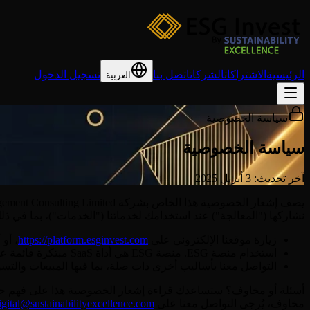
الرئيسية
الاشتراكات
الشركات
اتصل بنا
تسجيل الدخول
العربية
سياسة الخصوصية
سياسة الخصوصية
آخر تحديث: 3 أبريل 2025
نشاركها ("المعالجة") عند استخدامك لخدماتنا ("الخدمات")، بما في ذل
زيارة موقعنا الإلكتروني على
https://platform.esginvest.com
، أو
استخدام منصة ESG. منصة ESG هي أداة SaaS مبتكرة قائمة على السحابة مصممة لتبسيط وتحسين عملية إدارة بيانات ESG وإعداد التقارير للشركات.
التواصل معنا بأساليب أخرى ذات صلة، بما فيها المبيعات والتسو
أسئلة أو مخاوف؟ ستساعدك قراءة إشعار الخصوصية هذا على فهم حقوقك 
مخاوف، يُرجى التواصل معنا على
igital@sustainabilityexcellence.com