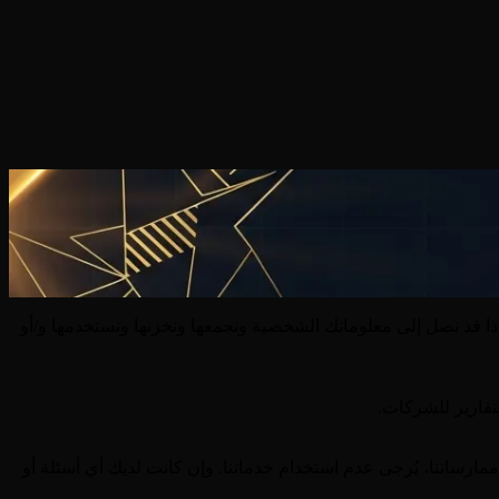
Sustainability Excell ("نحن" أو "لنا" أو "خاصتنا") كيف ولماذا قد نصل إلى معلوماتك الشخصية ونجمعها ونخزنها ونستخدمها و/أو
رساتنا، يُرجى عدم استخدام خدماتنا. وإن كانت لديك أي أسئلة أو