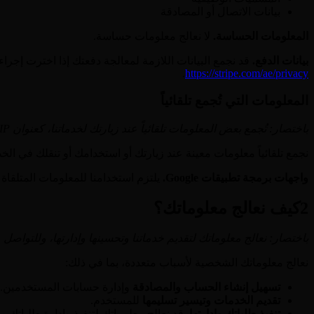
بيانات الاتصال أو المصادقة
المعلومات الحساسة.
لا نعالج معلومات حساسة.
بيانات الدفع.
قد نجمع البيانات اللازمة لمعالجة دفعتك إذا اخترت إجراء عمليات شراء. تتولى Stripe معالجة جميع بيانات الدفع وتخزينها. يمك
.
https://stripe.com/ae/privacy
المعلومات التي تُجمع تلقائياً
باختصار: تُجمع بعض المعلومات تلقائياً عند زيارتك لخدماتنا، كعنوان IP ومواصفات المتصفح والجهاز.
نجمع تلقائياً معلومات معينة عند زيارتك أو استخدامك أو تنقلك في الخدمات، كعنوان IP ومواصفات المتصفح والجهاز ونظام التشغيل وتفضيلات اللغة 
واجهات برمجة تطبيقات Google.
يلتزم استخدامنا للمعلومات المتلقاة من واجهات برمجة تطبيقات Google بسياسة بيانات 
2
كيف نعالج معلوماتك؟
باختصار: نعالج معلوماتك لتقديم خدماتنا وتحسينها وإدارتها، وللتواصل 
نعالج معلوماتك الشخصية لأسباب متعددة، بما في ذلك:
تسهيل إنشاء الحساب والمصادقة
وإدارة حسابات المستخدمين.
تقديم الخدمات وتيسير تسليمها
للمستخدم.
تنفيذ طلباتك وإدارتها.
قد نعالج معلوماتك لتنفيذ وإدارة طلباتك و