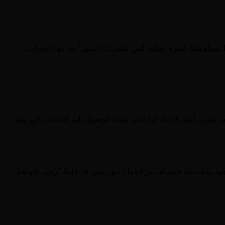
لن نحتفظ بمعلوماتك الشخصية إلا بالقدر الضروري للأغراض المحددة في إشعار الخصوصية هذا. لن يقتضي أي غرض في هذا الإشعار الاحتفاظ بمعلوماتك لفترة تتجاوز اثني عشر (12) شهراً بعد إنهاء حساب
طبّقنا تدابير أمنية تقنية وتنظيمية مناسبة لحماية أي معلومات شخصية نعالجها. غير أنه لا يمكن ضمان أن أي نقل إلكتروني عبر الإنترنت أو تقنية تخزين آمنة 100%، لذا يجب عليك الوصول إلى الخدمات في بيئة
لا نجمع بيانات من الأطفال دون سن 18 عاماً ولا نسوّق لهم عن قصد. باستخدامك للخدمات، تُقرّ بأنك بلغت 18 عاماً على الأقل. إذا اكتشفت وجود بيانات قد جمعناها من أطفال دون سن 18 عاماً، يُرجى التواصل