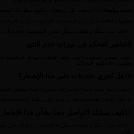
سحب موافقتك:
إذا كنا نعتمد على موافقتك لمعالجة معلوماتك الش
معلومات الحساب.
إذا رغبت في مراجعة المعلومات الواردة في حسابك أ
إذا كانت لديك أسئلة أو تعليقات بشأن حقوق الخصوصية الخاصة بك، ي
9
عناصر التحكم في ميزات عدم التتبع
نستجيب حالياً لهذه الإشارات.
10
هل نُجري تحديثات على هذا الإشعار؟
باختصار: نعم، سنحدّث هذا الإشعار عند الضرورة للبقاء ممتثلين للقوان
قد نحدّث إشعار الخصوصية هذا من وقت لآخر. ستُشار النسخة المحدّث
11
كيف يمكنك التواصل معنا بشأن هذا الإشعار
إذا كانت لديك أسئلة أو تعليقات بشأن هذا الإشعار، يمكنك التواصل مع مسؤول حماية البيانات (DPO)
التالي: