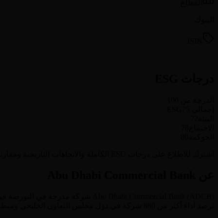
القطاع
البنوك
ISIN
درجات ESG
الدرجة من 100
إجمالي ESG
75
البيئة
72
الاجتماع
78
الحوكمة
80
اشترك للاطلاع على درجات ESG الكاملة والاتجاهات التاريخية ومقارنة الأداء بالنظراء لـ Abu Dhabi Commercial Bank وجميع الشركات المغطاة (880+ شركة).
عن Abu Dhabi Commercial Bank
) شركة مدرجة في البورصة في
ADCB
(
Abu Dhabi Commercial Bank
ترصد أداء أكثر من 880 شركة في دول مجلس التعاون الخليجي ومنطقة الشرق الأوسط وشمال أفريقيا.