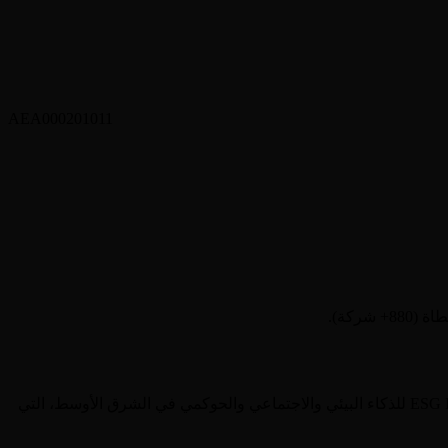
AEA000201011
. تغطيها منصة ESG Invest للذكاء البيئي والاجتماعي والحوكمي في الشرق الأوسط، التي