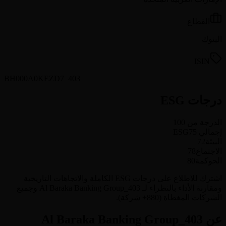
القطاع
البنوك
ISIN
BH000A0KEZD7_403
درجات ESG
الدرجة من 100
إجمالي ESG
75
البيئة
72
الاجتماع
78
الحوكمة
80
اشترك للاطلاع على درجات ESG الكاملة والاتجاهات التاريخية
ومقارنة الأداء بالنظراء لـ Al Baraka Banking Group_403 وجميع
الشركات المغطاة (880+ شركة).
عن Al Baraka Banking Group_403