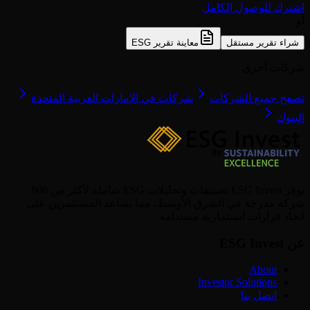
اشترك للوصول الكامل
أو
شراء تقرير مستقل
معاينة تقرير ESG
شركات أخرى
تصفح جميع الشركات
شركات في الإمارات العربية المتحدة
البنوك
يوفر ESG Invest تصنيفات وتحليلات ESG شاملة لأكثر من 800
شركة مدرجة في الشرق الأوسط، مما يساعد المستثمرين على
اتخاذ قرارات استثمارية مستدامة.
عن ESG Invest
About
Investor Solutions
اتصل بنا