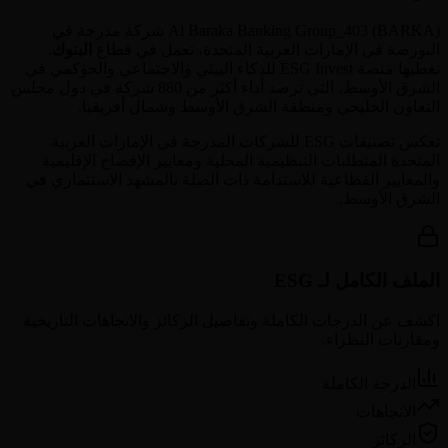
BARKA
(
Al Baraka Banking Group_403
) شركة مدرجة في
البورصة في
الإمارات العربية المتحدة
، تعمل في قطاع
البنوك
.
تغطيها منصة ESG Invest للذكاء البيئي والاجتماعي والحوكمي في
الشرق الأوسط، التي ترصد أداء أكثر من 880 شركة في دول مجلس
التعاون الخليجي ومنطقة الشرق الأوسط وشمال أفريقيا.
تعكس تصنيفات ESG للشركات المدرجة في
الإمارات العربية
المتحدة
المتطلبات التنظيمية المحلية ومعايير الإفصاح الإقليمية
والمعايير القطاعية للاستدامة ذات الصلة بالمشهد الاستثماري في
الشرق الأوسط.
الملف الكامل لـ ESG
اكشف عن الدرجات الكاملة وتفاصيل الركائز والاتجاهات التاريخية
ومقارنات النظراء.
الدرجة الكاملة
الاتجاهات
الركائز