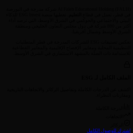
FALH
(
Al Faleh Educational Holding
) شركة مدرجة في البورصة
في
قطر
، تعمل في قطاع
التعليم
. تغطيها منصة ESG Invest للذكاء
البيئي والاجتماعي والحوكمي في الشرق الأوسط، التي ترصد أداء
أكثر من 880 شركة في دول مجلس التعاون الخليجي ومنطقة
الشرق الأوسط وشمال أفريقيا.
تعكس تصنيفات ESG للشركات المدرجة في
قطر
المتطلبات
التنظيمية المحلية ومعايير الإفصاح الإقليمية والمعايير القطاعية
للاستدامة ذات الصلة بالمشهد الاستثماري في الشرق الأوسط.
الملف الكامل لـ ESG
اكشف عن الدرجات الكاملة وتفاصيل الركائز والاتجاهات التاريخية
ومقارنات النظراء.
الدرجة الكاملة
الاتجاهات
الركائز
اشترك للوصول الكامل