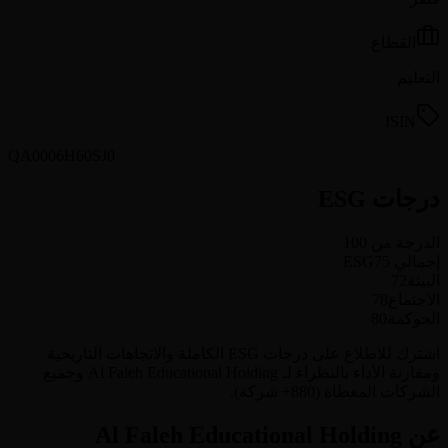
القطاع
التعليم
ISIN
QA0006H60SJ0
درجات ESG
الدرجة من 100
إجمالي ESG
75
البيئة
72
الاجتماع
78
الحوكمة
80
اشترك للاطلاع على درجات ESG الكاملة والاتجاهات التاريخية
ومقارنة الأداء بالنظراء لـ Al Faleh Educational Holding وجميع
الشركات المغطاة (880+ شركة).
عن Al Faleh Educational Holding