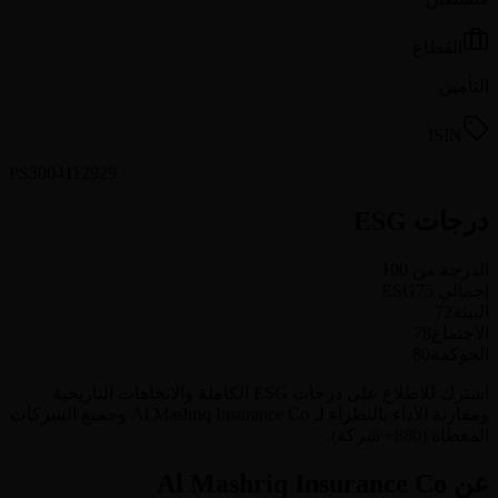
القطاع
التأمين
ISIN
PS3004112929
درجات ESG
الدرجة من 100
إجمالي ESG
75
البيئة
72
الاجتماع
78
الحوكمة
80
اشترك للاطلاع على درجات ESG الكاملة والاتجاهات التاريخية
ومقارنة الأداء بالنظراء لـ Al Mashriq Insurance Co وجميع الشركات
المغطاة (880+ شركة).
عن Al Mashriq Insurance Co