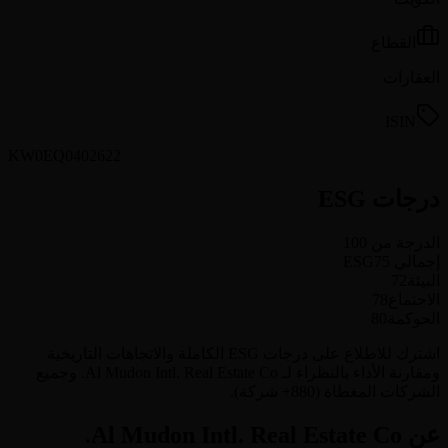
القطاع
العقارات
ISIN
KW0EQ0402622
درجات ESG
الدرجة من 100
إجمالي ESG
75
البيئة
72
الاجتماع
78
الحوكمة
80
اشترك للاطلاع على درجات ESG الكاملة والاتجاهات التاريخية
ومقارنة الأداء بالنظراء لـ Al Mudon Intl. Real Estate Co. وجميع
الشركات المغطاة (880+ شركة).
عن Al Mudon Intl. Real Estate Co.