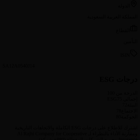
الدولة
المملكة العربية السعودية
القطاع
التأمين
ISIN
SA12A0540J14
درجات ESG
الدرجة من 100
إجمالي ESG
75
البيئة
72
الاجتماع
78
الحوكمة
80
اشترك للاطلاع على درجات ESG الكاملة والاتجاهات التاريخية
ومقارنة الأداء بالنظراء لـ Al Rajhi Company for Cooperative
Insurance وجميع الشركات المغطاة (880+ شركة).