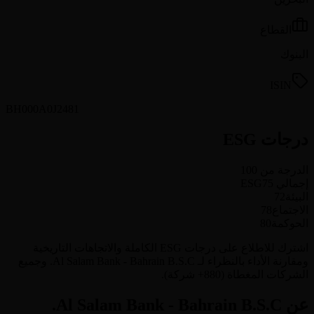
القطاع
البنوك
ISIN
BH000A0J2481
درجات ESG
الدرجة من 100
إجمالي ESG
75
البيئة
72
الاجتماع
78
الحوكمة
80
اشترك للاطلاع على درجات ESG الكاملة والاتجاهات التاريخية
ومقارنة الأداء بالنظراء لـ Al Salam Bank - Bahrain B.S.C. وجميع
الشركات المغطاة (880+ شركة).
عن Al Salam Bank - Bahrain B.S.C.