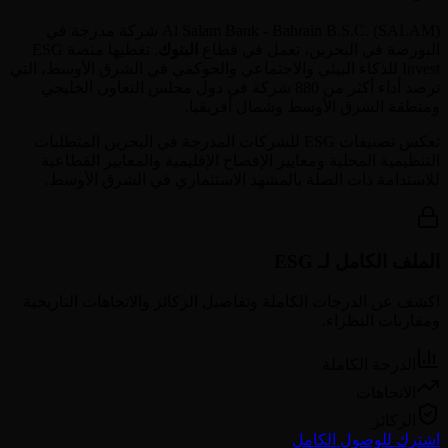
SALAM
(
Al Salam Bank - Bahrain B.S.C.
) شركة مدرجة في
البورصة في
البحرين
، تعمل في قطاع
البنوك
. تغطيها منصة ESG
Invest للذكاء البيئي والاجتماعي والحوكمي في الشرق الأوسط، التي
ترصد أداء أكثر من 880 شركة في دول مجلس التعاون الخليجي
ومنطقة الشرق الأوسط وشمال أفريقيا.
تعكس تصنيفات ESG للشركات المدرجة في
البحرين
المتطلبات
التنظيمية المحلية ومعايير الإفصاح الإقليمية والمعايير القطاعية
للاستدامة ذات الصلة بالمشهد الاستثماري في الشرق الأوسط.
الملف الكامل لـ ESG
اكشف عن الدرجات الكاملة وتفاصيل الركائز والاتجاهات التاريخية
ومقارنات النظراء.
الدرجة الكاملة
الاتجاهات
الركائز
اشترك للوصول الكامل