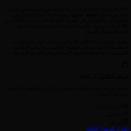
) شركة مدرجة في البورصة في
SUWP
(
Al Suwadi Power
عُمان
،
تعمل في قطاع
الطاقة
. تغطيها منصة ESG Invest للذكاء البيئي
والاجتماعي والحوكمي في الشرق الأوسط، التي ترصد أداء أكثر من
880 شركة في دول مجلس التعاون الخليجي ومنطقة الشرق
الأوسط وشمال أفريقيا.
تعكس تصنيفات ESG للشركات المدرجة في
عُمان
المتطلبات
التنظيمية المحلية ومعايير الإفصاح الإقليمية والمعايير القطاعية
للاستدامة ذات الصلة بالمشهد الاستثماري في الشرق الأوسط.
الملف الكامل لـ ESG
اكشف عن الدرجات الكاملة وتفاصيل الركائز والاتجاهات التاريخية
ومقارنات النظراء.
الدرجة الكاملة
الاتجاهات
الركائز
اشترك للوصول الكامل