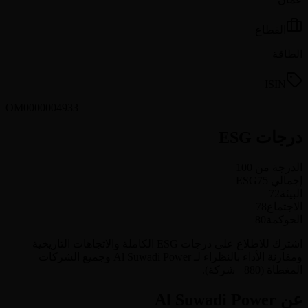
القطاع
الطاقة
ISIN
OM0000004933
درجات ESG
الدرجة من 100
إجمالي ESG
75
البيئة
72
الاجتماع
78
الحوكمة
80
اشترك للاطلاع على درجات ESG الكاملة والاتجاهات التاريخية
ومقارنة الأداء بالنظراء لـ Al Suwadi Power وجميع الشركات
المغطاة (880+ شركة).
عن Al Suwadi Power