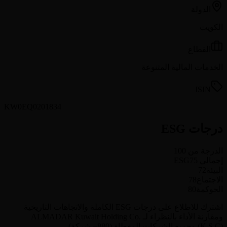
الدولة
الكويت
القطاع
الخدمات المالية المتنوعة
ISIN
KW0EQ0201834
درجات ESG
الدرجة من 100
إجمالي ESG
75
البيئة
72
الاجتماع
78
الحوكمة
80
اشترك للاطلاع على درجات ESG الكاملة والاتجاهات التاريخية
ومقارنة الأداء بالنظراء لـ ALMADAR Kuwait Holding Co.
(K.S.C) وجميع الشركات المغطاة (880+ شركة).