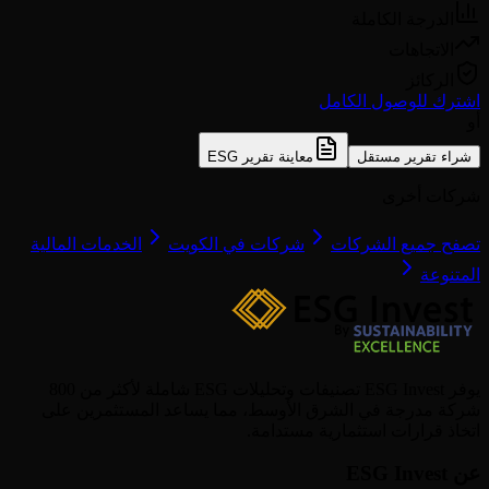
الدرجة الكاملة
الاتجاهات
الركائز
اشترك للوصول الكامل
أو
شراء تقرير مستقل
معاينة تقرير ESG
شركات أخرى
تصفح جميع الشركات
شركات في الكويت
الخدمات المالية
المتنوعة
يوفر ESG Invest تصنيفات وتحليلات ESG شاملة لأكثر من 800
شركة مدرجة في الشرق الأوسط، مما يساعد المستثمرين على
اتخاذ قرارات استثمارية مستدامة.
عن ESG Invest