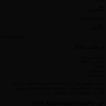
القطاع
المعادن والتعدين
ISIN
JO4100611014
درجات ESG
الدرجة من 100
إجمالي ESG
75
البيئة
72
الاجتماع
78
الحوكمة
80
اشترك للاطلاع على درجات ESG الكاملة والاتجاهات التاريخية
ومقارنة الأداء بالنظراء لـ Arab Aluminium Industry وجميع
الشركات المغطاة (880+ شركة).
عن Arab Aluminium Industry