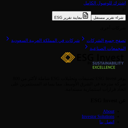
اشترك للوصول الكامل
أو
شراء تقرير مستقل
معاينة تقرير ESG
شركات أخرى
تصفح جميع الشركات
شركات في المملكة العربية السعودية
المجمعات الصناعية
يوفر ESG Invest تصنيفات وتحليلات ESG شاملة لأكثر من 800
شركة مدرجة في الشرق الأوسط، مما يساعد المستثمرين على
اتخاذ قرارات استثمارية مستدامة.
عن ESG Invest
About
Investor Solutions
اتصل بنا