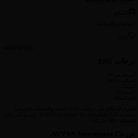
القطاع
المجمعات الصناعية
ISIN
SA0007879261
درجات ESG
الدرجة من 100
إجمالي ESG
75
البيئة
72
الاجتماع
78
الحوكمة
80
اشترك للاطلاع على درجات ESG الكاملة والاتجاهات التاريخية
ومقارنة الأداء بالنظراء لـ AYYAN Investment Co. وجميع الشركات
المغطاة (880+ شركة).
عن AYYAN Investment Co.