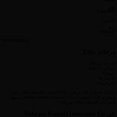
القطاع
التأمين
ISIN
BH0004654263
درجات ESG
الدرجة من 100
إجمالي ESG
75
البيئة
72
الاجتماع
78
الحوكمة
80
اشترك للاطلاع على درجات ESG الكاملة والاتجاهات التاريخية
ومقارنة الأداء بالنظراء لـ Bahrain Kuwait Insurance Co وجميع
الشركات المغطاة (880+ شركة).
عن Bahrain Kuwait Insurance Co