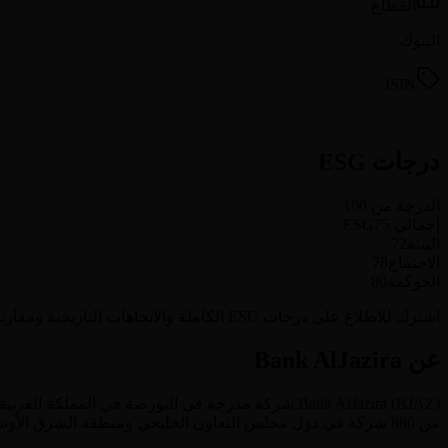
القطاع
البنوك
ISIN
درجات ESG
الدرجة من 100
إجمالي ESG
75
البيئة
72
الاجتماع
78
الحوكمة
80
اشترك للاطلاع على درجات ESG الكاملة والاتجاهات التاريخية ومقارنة الأداء بالنظراء لـ Bank AlJazira وجميع الشركات المغطاة (880+ شركة).
عن Bank AlJazira
) شركة مدرجة في البورصة في
BJAZ
(
Bank AlJazira
المملكة العربية
من 880 شركة في دول مجلس التعاون الخليجي ومنطقة الشرق الأوسط وشمال أفريقيا.