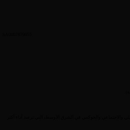
SA0007879055
 ESG Invest للذكاء البيئي والاجتماعي والحوكمي في الشرق الأوسط، التي ترصد أداء أكثر