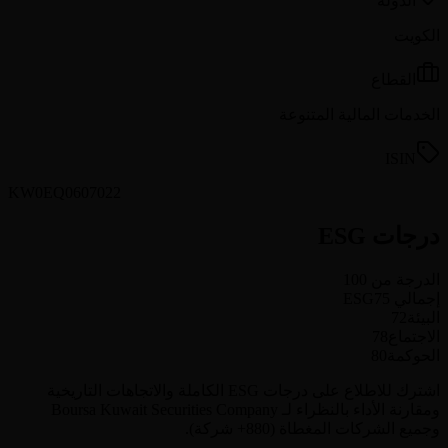
الدولة
الكويت
القطاع
الخدمات المالية المتنوعة
ISIN
KW0EQ0607022
درجات ESG
الدرجة من 100
إجمالي ESG
75
البيئة
72
الاجتماع
78
الحوكمة
80
اشترك للاطلاع على درجات ESG الكاملة والاتجاهات التاريخية
ومقارنة الأداء بالنظراء لـ Boursa Kuwait Securities Company
وجميع الشركات المغطاة (880+ شركة).