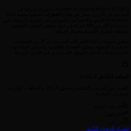
COHO
(
Contempro for Housing Projects
) شركة مدرجة في
البورصة في
الأردن
، تعمل في قطاع
العقارات
. تغطيها منصة ESG
Invest للذكاء البيئي والاجتماعي والحوكمي في الشرق الأوسط، التي
ترصد أداء أكثر من 880 شركة في دول مجلس التعاون الخليجي
ومنطقة الشرق الأوسط وشمال أفريقيا.
تعكس تصنيفات ESG للشركات المدرجة في
الأردن
المتطلبات
التنظيمية المحلية ومعايير الإفصاح الإقليمية والمعايير القطاعية
للاستدامة ذات الصلة بالمشهد الاستثماري في الشرق الأوسط.
الملف الكامل لـ ESG
اكشف عن الدرجات الكاملة وتفاصيل الركائز والاتجاهات التاريخية
ومقارنات النظراء.
الدرجة الكاملة
الاتجاهات
الركائز
اشترك للوصول الكامل