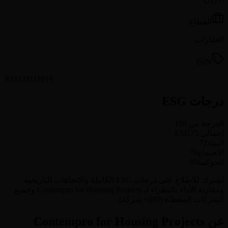
القطاع
العقارات
ISIN
JO3124111019
درجات ESG
الدرجة من 100
إجمالي ESG
75
البيئة
72
الاجتماع
78
الحوكمة
80
اشترك للاطلاع على درجات ESG الكاملة والاتجاهات التاريخية
ومقارنة الأداء بالنظراء لـ Contempro for Housing Projects وجميع
الشركات المغطاة (880+ شركة).
عن Contempro for Housing Projects