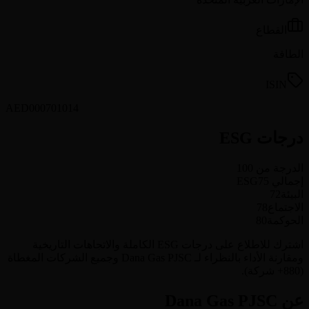
القطاع
الطاقة
ISIN
AED000701014
درجات ESG
الدرجة من 100
إجمالي ESG
75
البيئة
72
الاجتماع
78
الحوكمة
80
اشترك للاطلاع على درجات ESG الكاملة والاتجاهات التاريخية
ومقارنة الأداء بالنظراء لـ Dana Gas PJSC وجميع الشركات المغطاة
(880+ شركة).
عن Dana Gas PJSC