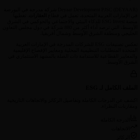
DEYAAR
(
Deyaar Development PJSC
) شركة مدرجة في البورصة
في
الإمارات العربية المتحدة
، تعمل في قطاع
العقارات
. تغطيها
منصة ESG Invest للذكاء البيئي والاجتماعي والحوكمي في الشرق
الأوسط، التي ترصد أداء أكثر من 880 شركة في دول مجلس التعاون
الخليجي ومنطقة الشرق الأوسط وشمال أفريقيا.
تعكس تصنيفات ESG للشركات المدرجة في
الإمارات العربية
المتحدة
المتطلبات التنظيمية المحلية ومعايير الإفصاح الإقليمية
والمعايير القطاعية للاستدامة ذات الصلة بالمشهد الاستثماري في
الشرق الأوسط.
الملف الكامل لـ ESG
اكشف عن الدرجات الكاملة وتفاصيل الركائز والاتجاهات التاريخية
ومقارنات النظراء.
الدرجة الكاملة
الاتجاهات
الركائز