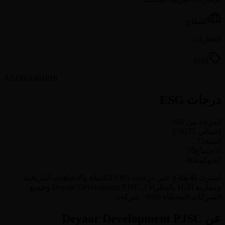
القطاع
العقارات
ISIN
AED001001018
درجات ESG
الدرجة من 100
إجمالي ESG
75
البيئة
72
الاجتماع
78
الحوكمة
80
اشترك للاطلاع على درجات ESG الكاملة والاتجاهات التاريخية
ومقارنة الأداء بالنظراء لـ Deyaar Development PJSC وجميع
الشركات المغطاة (880+ شركة).
عن Deyaar Development PJSC