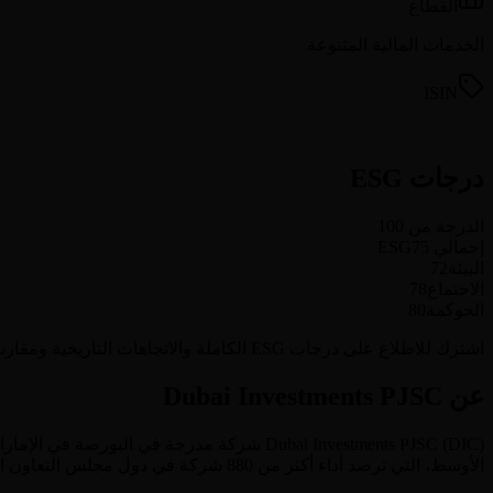
القطاع
الخدمات المالية المتنوعة
ISIN
درجات ESG
الدرجة من 100
إجمالي ESG
75
البيئة
72
الاجتماع
78
الحوكمة
80
اشترك للاطلاع على درجات ESG الكاملة والاتجاهات التاريخية ومقارنة الأداء بالنظراء لـ Dubai Investments PJSC وجميع الشركات المغطاة (880+ شركة).
عن Dubai Investments PJSC
) شركة مدرجة في البورصة في
DIC
(
Dubai Investments PJSC
الإمارا
الأوسط، التي ترصد أداء أكثر من 880 شركة في دول مجلس التعاون الخليجي ومنطقة الشرق الأوسط وشمال أفريقيا.