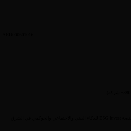
AED000601016
. تغطيها منصة ESG Invest للذكاء البيئي والاجتماعي والحوكمي في الشرق