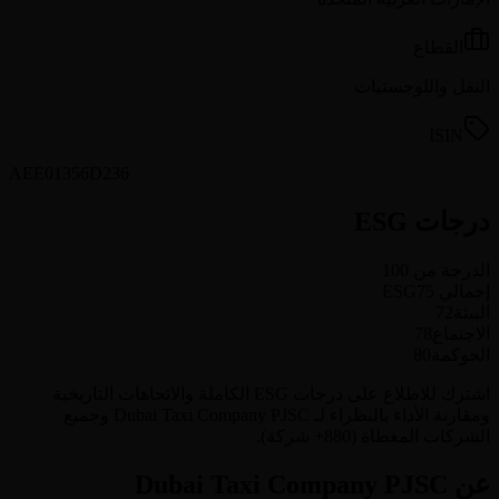
القطاع
النقل واللوجستيات
ISIN
AEE01356D236
درجات ESG
الدرجة من 100
إجمالي ESG
75
البيئة
72
الاجتماع
78
الحوكمة
80
اشترك للاطلاع على درجات ESG الكاملة والاتجاهات التاريخية
ومقارنة الأداء بالنظراء لـ Dubai Taxi Company PJSC وجميع
الشركات المغطاة (880+ شركة).
عن Dubai Taxi Company PJSC