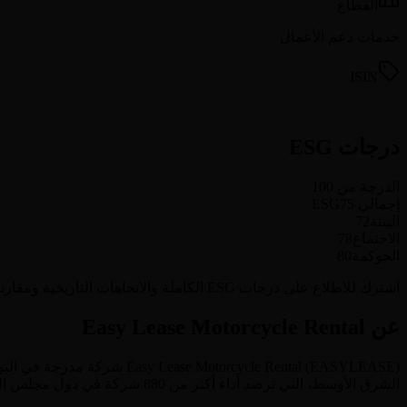
القطاع
خدمات دعم الأعمال
ISIN
درجات ESG
الدرجة من 100
إجمالي ESG
75
البيئة
72
الاجتماع
78
الحوكمة
80
اشترك للاطلاع على درجات ESG الكاملة والاتجاهات التاريخية ومقارنة الأداء بالنظراء لـ Easy Lease Motorcycle Rental وجميع الشركات المغطاة (880+ شركة).
عن Easy Lease Motorcycle Rental
) شركة مدرجة في البورصة في
EASYLEASE
(
Easy Lease Motorcycle Rental
الشرق الأوسط، التي ترصد أداء أكثر من 880 شركة في دول مجلس التعاون الخليجي ومنطقة الشرق الأوسط وشمال أفريقيا.