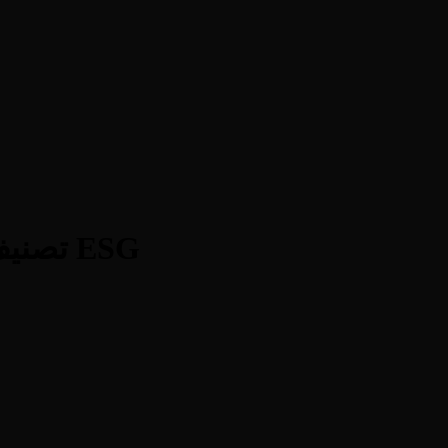
Emaar Development — تصنيف ودرجة ESG