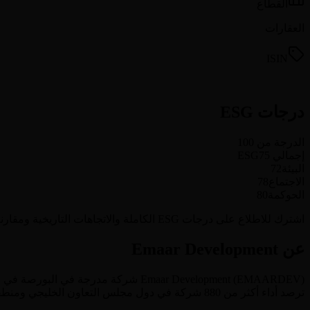
القطاع
العقارات
ISIN
درجات ESG
الدرجة من 100
إجمالي ESG
75
البيئة
72
الاجتماع
78
الحوكمة
80
اشترك للاطلاع على درجات ESG الكاملة والاتجاهات التاريخية ومقارنة الأداء بالنظراء لـ Emaar Development وجميع الشركات المغطاة (880+ شركة).
عن Emaar Development
) شركة مدرجة في البورصة في
EMAARDEV
(
Emaar Development
ا
ترصد أداء أكثر من 880 شركة في دول مجلس التعاون الخليجي ومنطقة الشرق الأوسط وشمال أفريقيا.