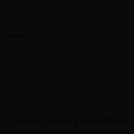
AEE001901017
. تغطيها منصة ESG Invest للذكاء البيئي والاجتماعي والحوكمي في الشرق الأوسط، التي