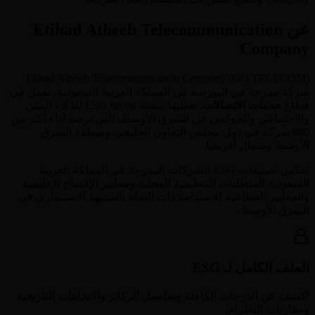
عن Etihad Atheeb Telecommunication
Company
Etihad Atheeb Telecommunication Company
(
GO TELECOM
)
شركة مدرجة في البورصة في
المملكة العربية السعودية
، تعمل في
قطاع
خدمات الاتصالات
. تغطيها منصة ESG Invest للذكاء البيئي
والاجتماعي والحوكمي في الشرق الأوسط، التي ترصد أداء أكثر من
880 شركة في دول مجلس التعاون الخليجي ومنطقة الشرق
الأوسط وشمال أفريقيا.
تعكس تصنيفات ESG للشركات المدرجة في
المملكة العربية
السعودية
المتطلبات التنظيمية المحلية ومعايير الإفصاح الإقليمية
والمعايير القطاعية للاستدامة ذات الصلة بالمشهد الاستثماري في
الشرق الأوسط.
الملف الكامل لـ ESG
اكشف عن الدرجات الكاملة وتفاصيل الركائز والاتجاهات التاريخية
ومقارنات النظراء.