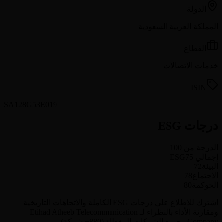
الدولة
المملكة العربية السعودية
القطاع
خدمات الاتصالات
ISIN
SA128G53E019
درجات ESG
الدرجة من 100
إجمالي ESG
75
البيئة
72
الاجتماع
78
الحوكمة
80
اشترك للاطلاع على درجات ESG الكاملة والاتجاهات التاريخية
ومقارنة الأداء بالنظراء لـ Etihad Atheeb Telecommunication
Company وجميع الشركات المغطاة (880+ شركة).