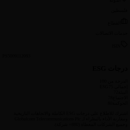
الدولة
فلسطين
القطاع
خدمات الاتصالات
ISIN
PS5009112093
درجات ESG
الدرجة من 100
إجمالي ESG
75
البيئة
72
الاجتماع
78
الحوكمة
80
اشترك للاطلاع على درجات ESG الكاملة والاتجاهات التاريخية
ومقارنة الأداء بالنظراء لـ Globalcom Telecommunications Plc
وجميع الشركات المغطاة (880+ شركة).