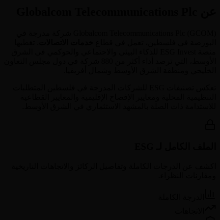
عن Globalcom Telecommunications Plc
GCOM
(
Globalcom Telecommunications Plc
) شركة مدرجة في
البورصة في
فلسطين
، تعمل في قطاع
خدمات الاتصالات
. تغطيها
منصة ESG Invest للذكاء البيئي والاجتماعي والحوكمي في الشرق
الأوسط، التي ترصد أداء أكثر من 880 شركة في دول مجلس التعاون
الخليجي ومنطقة الشرق الأوسط وشمال أفريقيا.
تعكس تصنيفات ESG للشركات المدرجة في
فلسطين
المتطلبات
التنظيمية المحلية ومعايير الإفصاح الإقليمية والمعايير القطاعية
للاستدامة ذات الصلة بالمشهد الاستثماري في الشرق الأوسط.
الملف الكامل لـ ESG
اكشف عن الدرجات الكاملة وتفاصيل الركائز والاتجاهات التاريخية
ومقارنات النظراء.
الدرجة الكاملة
الاتجاهات