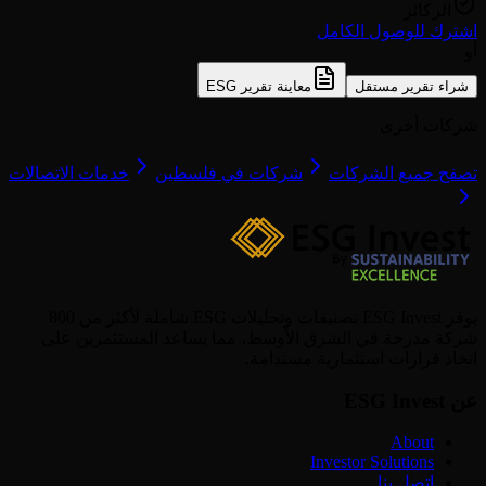
الركائز
اشترك للوصول الكامل
أو
شراء تقرير مستقل
معاينة تقرير ESG
شركات أخرى
تصفح جميع الشركات
شركات في فلسطين
خدمات الاتصالات
يوفر ESG Invest تصنيفات وتحليلات ESG شاملة لأكثر من 800
شركة مدرجة في الشرق الأوسط، مما يساعد المستثمرين على
اتخاذ قرارات استثمارية مستدامة.
عن ESG Invest
About
Investor Solutions
اتصل بنا